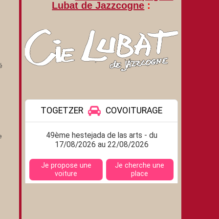
Lubat de Jazzcogne
:
é
e