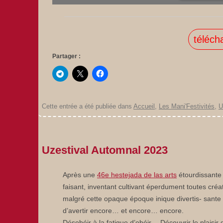
téléch
Partager :
Cette entrée a été publiée dans
Accueil
,
Les Mani'Festivités
,
U
Uzestival Automnal 2023
Après une
46e hestejada de las arts
étourdissante 
faisant, inventant cultivant éperdument toutes créat
malgré cette opaque époque inique divertis- sante à 
d’avertir encore… et encore… encore.
Désobéir à la fatigue d’obéir… Découvrir le plaisi