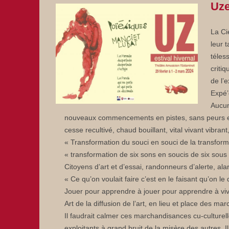
Uze
La Ci
leur 
téless
critiq
de l’
Expé’
Aucun
nouveaux commencements en pistes, sans peurs et s
cesse recultivé, chaud bouillant, vital vivant vibran
« Transformation du souci en souci de la transfor
« transformation de six sons en soucis de six sous
Citoyens d’art et d’essai, randonneurs d’alerte, ala
« Ce qu’on voulait faire c’est en le faisant qu’on le
Jouer pour apprendre à jouer pour apprendre à viv
Art de la diffusion de l’art, en lieu et place des 
Il faudrait calmer ces marchandisances cu-culturell
exploitants à grand bruit de la misère des autres. Il 