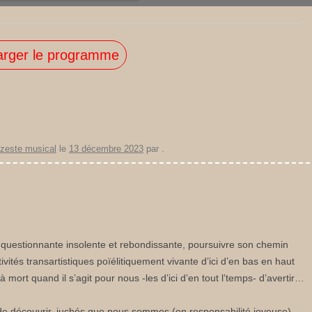
arger le programme
zeste musical
le
13 décembre 2023
par
.
questionnante insolente et rebondissante, poursuivre son chemin
ivités transartistiques poïélitiquement vivante d’ici d’en bas en haut
mort quand il s’agit pour nous -les d’ici d’en tout l’temps- d’avertir…
r de découvrir, juchés que nous sommes (en responsabilité joyeuse)