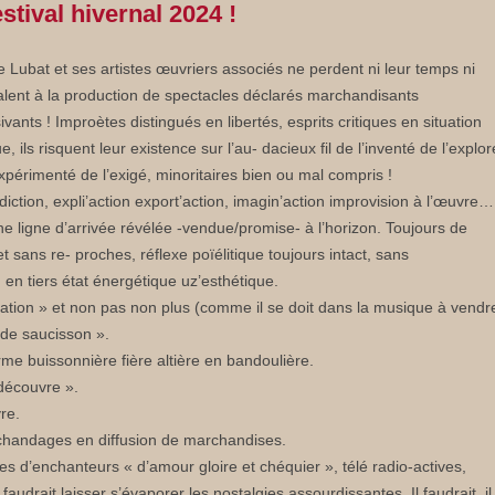
stival hivernal 2024 !
e Lubat et ses artistes œuvriers associés ne perdent ni leur temps ni
talent à la production de spectacles déclarés marchandisants
ivants ! Improètes distingués en libertés, esprits critiques en situation
ue, ils risquent leur existence sur l’au- dacieux fil de l’inventé de l’explor
expérimenté de l’exigé, minoritaires bien ou mal compris !
diction, expli’action export’action, imagin’action improvision à l’œuvre…
e ligne d’arrivée révélée -vendue/promise- à l’horizon. Toujours de
ans re- proches, réflexe poïélitique toujours intact, sans
t, en tiers état énergétique uz’esthétique.
mation » et non pas non plus (comme il se doit dans la musique à vendr
 de saucisson ».
rme buissonnière fière altière en bandoulière.
 découvre ».
re.
marchandages en diffusion de marchandises.
es d’enchanteurs « d’amour gloire et chéquier », télé radio-actives,
faudrait laisser s’évaporer les nostalgies assourdissantes. Il faudrait, il