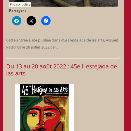
Partager :
Cette entrée a été publiée dans
45e Hestejada de las arts
,
Accueil
,
Radio Uz
le
28 juillet 2022
par
.
Du 13 au 20 août 2022 : 45e Hestejada de
las arts