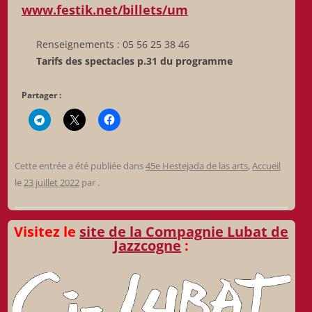
www.festik.net/billets/um
Renseignements : 05 56 25 38 46
Tarifs des spectacles p.31 du programme
Partager :
Cette entrée a été publiée dans
45e Hestejada de las arts
,
Accueil
le
23 juillet 2022
par
.
Visitez le
site de la Compagnie Lubat de
Jazzcogne
: