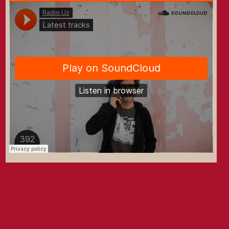
Site réalisé par Kreaclic pour Uzeste Musical, basé sur Wordpress et twenty
Eleven. Update 20's par da