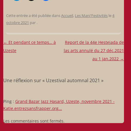
Cette entrée a été publiée dans
Accueil
,
Les Mani'Festivités
le
4
octobre 2021
par
.
Navigation
←
Et pendant ce temps… à
Report de la 44e Hestejada de
des
Uzeste
las arts annulé du 27 déc.2021
articles
au 1 jan.2022
→
Une réflexion sur «
Uzestival automnal 2021
»
Ping :
Grand Bazar Jazz Hasard, Uzeste, novembre 2021 -
Katie.entrezsansfrapper.org...
Les commentaires sont fermés.