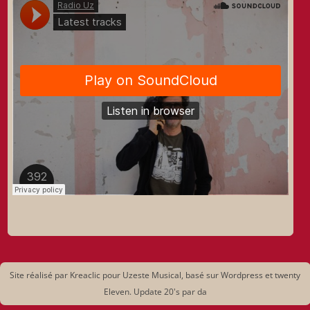
Site réalisé par Kreaclic pour Uzeste Musical, basé sur Wordpress et twenty
Eleven. Update 20's par da