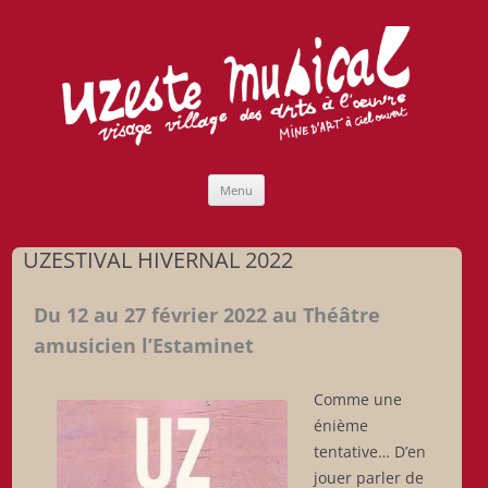
Uzeste musical
Compagnie Lubat de Jazzcogne
Aller
Menu
au
contenu
UZESTIVAL HIVERNAL 2022
D
u 12 au 27 février 2022 au Théâtre
amusicien l’Estaminet
Comme une
énième
tentative… D’en
jouer parler de