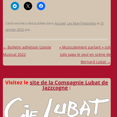
Cette entrée a été publiée dans
Accueil
,
Les Mani'Festivités
le
31
janvier 2022
par
.
Navigation
←
Bulletin adhésion Uzeste
« Musicalement parlant » soli
des
Musical 2022
solo saga le seul en scène de
articles
Bernard Lubat
→
Visitez le
site de la Compagnie Lubat de
Jazzcogne
: