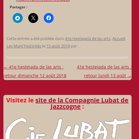
Partager :
Cette entrée a été publiée dans
41e Hestejada de las arts
,
Accueil
,
Les Mani'Festivités
le
13 août 2018
par
.
Navigation
←
41e hestejada de las arts :
41e hestejada de las arts :
des
retour dimanche 12 août 2018
retour lundi 13 août
→
articles
Visitez le
site de la Compagnie Lubat de
Jazzcogne
: