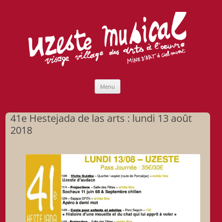
Uzeste musical
Compagnie Lubat de Jazzcogne
Aller
Menu
au
contenu
41e Hestejada de las arts : lundi 13 août
2018