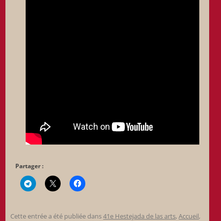
Partager :
Cette entrée a été publiée dans
41e Hestejada de las arts
,
Accueil
,