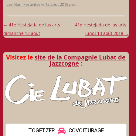
Les Mani'Festivités
le
12 août 2018
par
.
Navigation
←
41e Hestejada de las arts :
41e Hestejada de las arts :
des
dimanche 12 août
lundi 13 août 2018
→
articles
Visitez le
site de la Compagnie Lubat de
Jazzcogne
: