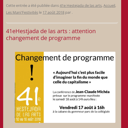
Cette entrée a été publiée dans
41e Hestejada de las arts
,
Accueil
,
Les Mani'Festivités
le
17 août 2018
par
.
41eHestjada de las arts : attention
changement de programme