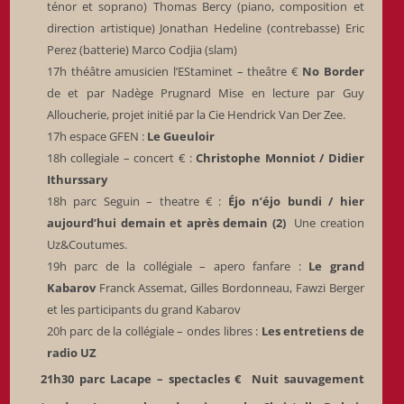
ténor et soprano) Thomas Bercy (piano, composition et
direction artistique) Jonathan Hedeline (contrebasse) Eric
Perez (batterie) Marco Codjia (slam)
17h théâtre amusicien l’EStaminet – theâtre €
No Border
de et par Nadège Prugnard Mise en lecture par Guy
Alloucherie, projet initié par la Cie Hendrick Van Der Zee.
17h espace GFEN :
Le Gueuloir
18h collegiale – concert € :
Christophe Monniot / Didier
Ithurssary
18h parc Seguin – theatre € :
Éjo n’éjo bundi / hier
aujourd’hui demain et après demain (2)
Une creation
Uz&Coutumes.
19h parc de la collégiale – apero fanfare :
Le grand
Kabarov
Franck Assemat, Gilles Bordonneau, Fawzi Berger
et les participants du grand Kabarov
20h parc de la collégiale – ondes libres :
Les entretiens de
radio UZ
21h30 parc Lacape – spectacles €
Nuit sauvagement