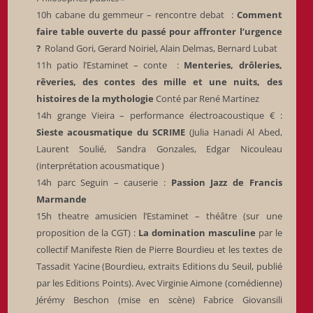
10h cabane du gemmeur – rencontre debat :
Comment
faire table ouverte du passé pour affronter l’urgence
?
Roland Gori, Gerard Noiriel, Alain Delmas, Bernard Lubat
11h patio l’Estaminet – conte :
Menteries, drôleries,
rêveries, des contes des mille et une nuits, des
histoires de la mythologie
Conté par René Martinez
14h grange Vieira – performance électroacoustique € :
Sieste acousmatique du SCRIME
(
Julia Hanadi Al Abed,
Laurent Soulié, Sandra Gonzales, Edgar Nicouleau
(interprétation acousmatique )
14h parc Seguin – causerie :
Passion Jazz de Francis
Marmande
15h theatre amusicien l’Estaminet – théâtre (sur une
proposition de la CGT) :
La domination masculine
par le
collectif Manifeste Rien de Pierre Bourdieu et les textes de
Tassadit Yacine (Bourdieu, extraits Editions du Seuil, publié
par les Editions Points). Avec Virginie Aimone (comédienne)
Jérémy Beschon (mise en scène) Fabrice Giovansili