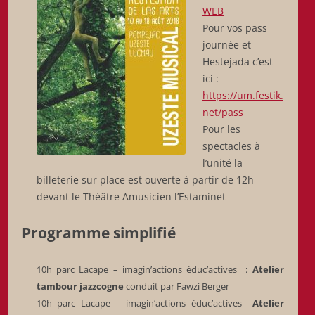
WEB
Pour vos pass
journée et
Hestejada c’est
ici :
https://um.festik.
net/pass
Pour les
spectacles à
l’unité la
billeterie sur place est ouverte à partir de 12h
devant le Théâtre Amusicien l’Estaminet
Programme simplifié
10h parc Lacape – imagin’actions éduc’actives :
Atelier
tambour jazzcogne
conduit par Fawzi Berger
10h parc Lacape – imagin’actions éduc’actives
Atelier