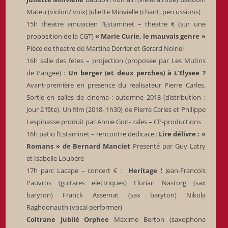
Mateu (violon/ voix) Juliette Minvielle (chant, percussions)
15h theatre amusicien l’Estaminet – theatre € (sur une
proposition de la CGT)
« Marie Curie, le mauvais genre »
Pièce de theatre de Martine Derrier et Gerard Noiriel
16h salle des fetes – projection (proposee par Les Mutins
de Pangee) :
Un berger (et deux perches) à L’Elysee ?
Avant-première en presence du realisateur Pierre Carles.
Sortie en salles de cinema : automne 2018 (distribution :
Jour 2 fête). Un film (2018- 1h30) de Pierre Carles et Philippe
Lespinasse produit par Annie Gon- zales – CP-productions
16h patio l’Estaminet – rencontre dedicace :
Lire délivre : «
Romans » de Bernard Manciet
Presenté par Guy Latry
et Isabelle Loubère
17h parc Lacape – concert € :
Heritage !
Jean-Francois
Pauvros (guitares electriques) Florian Nastorg (sax
baryton) Franck Assemat (sax baryton) Nikola
Raghoonauth (vocal performer)
Coltrane Jubilé Orphee
Maxime Berton (saxophone