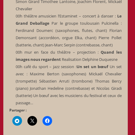
Simon Girard Timothee Lantoine, Joachim Florent, Mickaël
Chevalier
00h théâtre amusicien l’Estaminet – concert à danser :
Le
Grand Deballage
Par le groupe toulousain Pulcinella :
Ferdinand Doumerc (saxophones, flutes, chant) Florian
Demonsant (accordéon, orgue Elka, chant) Pierre Pollet
(batterie, chant) Jean-Marc Serpin (contrebasse, chant)
00h mur en face du théâtre – projection :
Quand les
images nous regardent
Realisation Delphine Duquesne
00h café du sport – jazz session :
Un set un bœuf
Un set
avec : Maxime Berton (saxophones) Mickaël Chevalier
(trompette) Sébastien Arruti (trombone) Thomas Bercy
(piano) Jonathan Hedeline (contrebasse) et Nicolas Giradi
(batterie) Un bœuf avec les musiciens du festival et ceux de
passage…
Partager :