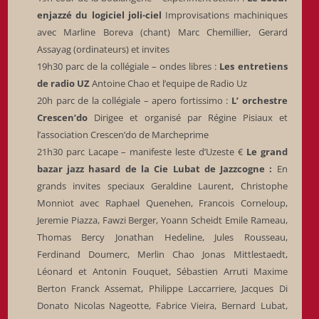
enjazzé du logiciel joli-ciel
Improvisations machiniques
avec Marline Boreva (chant) Marc Chemillier, Gerard
Assayag (ordinateurs) et invites
19h30 parc de la collégiale – ondes libres :
Les entretiens
de radio UZ
Antoine Chao et l’equipe de Radio Uz
20h parc de la collégiale – apero fortissimo :
L’ orchestre
Crescen’do
Dirigee et organisé par Régine Pisiaux et
l’association Crescen’do de Marcheprime
21h30 parc Lacape – manifeste leste d’Uzeste €
Le grand
bazar jazz hasard de la Cie Lubat de Jazzcogne :
En
grands invites speciaux Geraldine Laurent, Christophe
Monniot avec Raphael Quenehen, Francois Corneloup,
Jeremie Piazza, Fawzi Berger, Yoann Scheidt Emile Rameau,
Thomas Bercy Jonathan Hedeline, Jules Rousseau,
Ferdinand Doumerc, Merlin Chao Jonas Mittlestaedt,
Léonard et Antonin Fouquet, Sébastien Arruti Maxime
Berton Franck Assemat, Philippe Laccarriere, Jacques Di
Donato Nicolas Nageotte, Fabrice Vieira, Bernard Lubat,