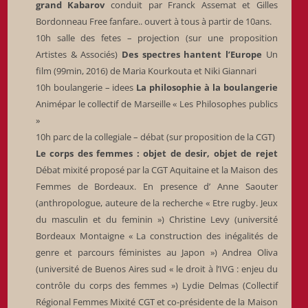
grand Kabarov
conduit par Franck Assemat et Gilles
Bordonneau Free fanfare.. ouvert à tous à partir de 10ans.
10h salle des fetes – projection (sur une proposition
Artistes & Associés)
Des spectres hantent l’Europe
Un
film (99min, 2016) de Maria Kourkouta et Niki Giannari
10h boulangerie – idees
La philosophie à la boulangerie
Animépar le collectif de Marseille « Les Philosophes publics
»
10h parc de la collegiale – débat (sur proposition de la CGT)
Le corps des femmes : objet de desir, objet de rejet
Débat mixité proposé par la CGT Aquitaine et la Maison des
Femmes de Bordeaux. En presence d’ Anne Saouter
(anthropologue, auteure de la recherche « Etre rugby. Jeux
du masculin et du feminin ») Christine Levy (université
Bordeaux Montaigne « La construction des inégalités de
genre et parcours féministes au Japon ») Andrea Oliva
(université de Buenos Aires sud « le droit à l’IVG : enjeu du
contrôle du corps des femmes ») Lydie Delmas (Collectif
Régional Femmes Mixité CGT et co-présidente de la Maison