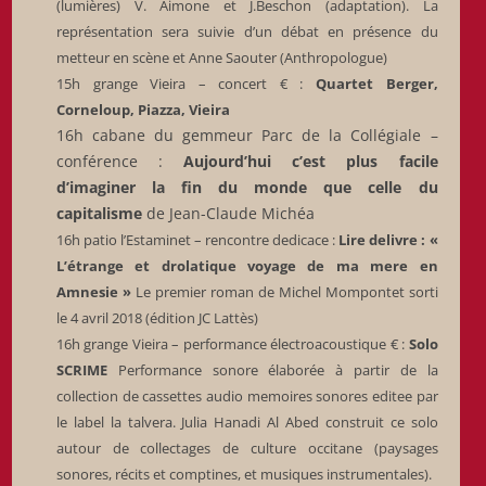
(lumières) V. Aimone et J.Beschon (adaptation). La
représentation sera suivie d’un débat en présence du
metteur en scène et Anne Saouter (Anthropologue)
15h grange Vieira – concert € :
Quartet Berger,
Corneloup, Piazza, Vieira
16h cabane du gemmeur Parc de la Collégiale –
conférence :
Aujourd’hui c’est plus facile
d’imaginer la fin du monde que celle du
capitalisme
de Jean-Claude Michéa
16h patio l’Estaminet – rencontre dedicace :
Lire delivre : «
L’étrange et drolatique voyage de ma mere en
Amnesie »
Le premier roman de Michel Mompontet sorti
le 4 avril 2018 (édition JC Lattès)
16h grange Vieira – performance électroacoustique € :
Solo
SCRIME
Performance sonore élaborée à partir de la
collection de cassettes audio memoires sonores editee par
le label la talvera. Julia Hanadi Al Abed construit ce solo
autour de collectages de culture occitane (paysages
sonores, récits et comptines, et musiques instrumentales).