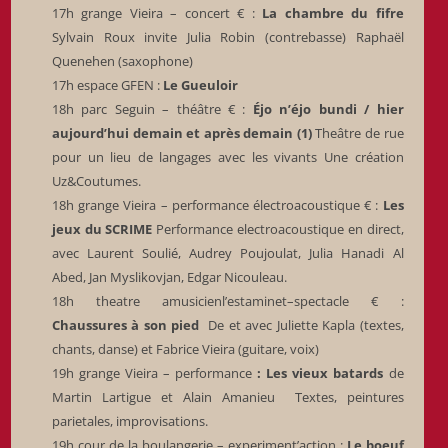
17h grange Vieira – concert € :
La chambre du fifre
Sylvain Roux invite Julia Robin (contrebasse) Raphaël
Quenehen (saxophone)
17h espace GFEN :
Le Gueuloir
18h parc Seguin – théâtre € :
Éjo n’éjo bundi / hier
aujourd’hui demain et après demain (1)
Theâtre de rue
pour un lieu de langages avec les vivants Une création
Uz&Coutumes.
18h grange Vieira – performance électroacoustique € :
Les
jeux du SCRIME
Performance electroacoustique en direct,
avec Laurent Soulié, Audrey Poujoulat, Julia Hanadi Al
Abed, Jan Myslikovjan, Edgar Nicouleau.
18h theatre amusicienl’estaminet–spectacle € :
Chaussures à son pied
De et avec Juliette Kapla (textes,
chants, danse) et Fabrice Vieira (guitare, voix)
19h grange Vieira – performance
: Les vieux batards
de
Martin Lartigue et Alain Amanieu
Textes, peintures
parietales, improvisations.
19h cour de la boulangerie – experiment’action :
Le boeuf