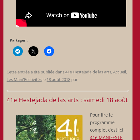
Partager :
Cette entrée a été publiée dans
41e Hestejada de las arts
,
Accueil
,
Les Mani'Festivités
le
18 août 2018
par
.
41e Hestejada de las arts : samedi 18 août
Pour lire le
programme
complet c’est ici :
41e MANIFESTE