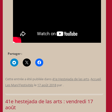
Partager :
Cette entrée a été publiée dans
41e Hestejada de las arts
,
Accueil
,
Les Mani'Festivités
le
17 août 2018
par
.
41e hestejada de las arts : vendredi 17
août