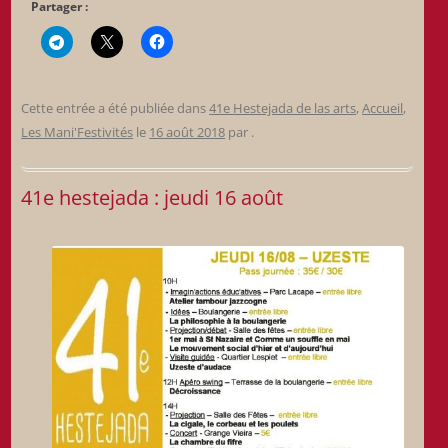
Partager :
Cette entrée a été publiée dans
41e Hestejada de las arts
,
Accueil
,
Les Mani'Festivités
le
16 août 2018
par
.
41e hestejada : jeudi 16 août