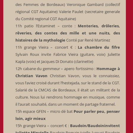
des Femmes de Bordeaux) Veronique Gambard (collectif
régional CGT Aquitaine) Valerie Paulet (secretaire generale
du Comité regional CGT Aquitaine)
11h patio l’Estaminet – conte :
Menteries, drôleries,
rêveries, des contes des mille et une nuits, des
histoires de la mythologie
Conté par René Martinez
11h grange Vieira – concert € :
La chambre du fifre
Sylvain Roux invite Fabrice Vieira (guitare, voix) Juliette
Kapla (voix) et Jacques Di Donato (clarinette)
12h cabane du gemmeur – apero fortissimo :
Hommage à
Christian Vavon
Christian Vavon, vous le connaissiez,
vous l’aviez croisé durant l’hestejada, sur le stand de la CGT.
Salarié de la CMCAS de Bordeaux, il était un militant de la
culture. Nous lui rendrons hommage en musique, comme
il l’aurait souhaité, dans un moment de partage fraternel.
15h espace GFEN – micro dé bat
Pour parler peu, penser
loin, agir mieux
15h grange Vieira – concert € :
Baudoin/Baudoininvitent
Juliette Minvielle
Baudoin Romain (vielle à roue) Baudoin