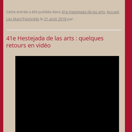
Cette entrée a été publiée dans
41e Hestejada de las arts
,
Accueil
,
Les Mani'Festivités
le
21 août 2018
par
.
41e Hestejada de las arts : quelques
retours en vidéo