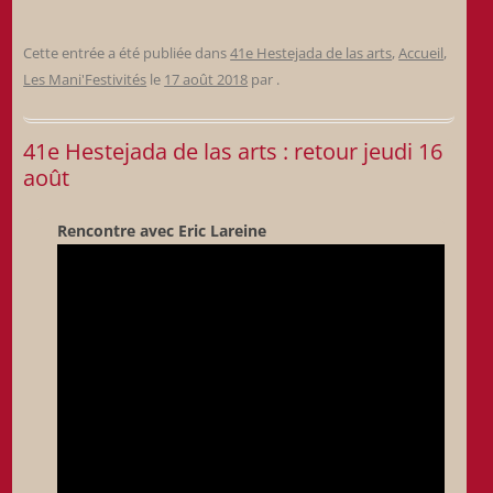
Cette entrée a été publiée dans
41e Hestejada de las arts
,
Accueil
,
Les Mani'Festivités
le
17 août 2018
par
.
41e Hestejada de las arts : retour jeudi 16
août
Rencontre avec Eric Lareine