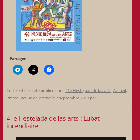
Partager :
Cette entrée a été publiée dans
41e Hestejada de las arts
,
Accueil
,
Presse
,
Revue de presse
le
7 septembre 2018
par
.
41e Hestejada de las arts : Lubat
incendiaire