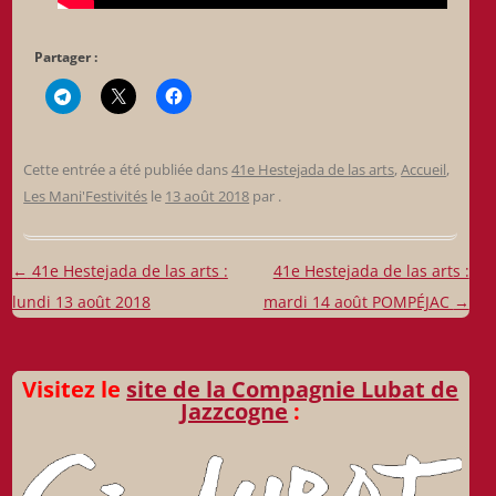
Partager :
Cette entrée a été publiée dans
41e Hestejada de las arts
,
Accueil
,
Les Mani'Festivités
le
13 août 2018
par
.
Navigation
←
41e Hestejada de las arts :
41e Hestejada de las arts :
des
lundi 13 août 2018
mardi 14 août POMPÉJAC
→
articles
Visitez le
site de la Compagnie Lubat de
Jazzcogne
: