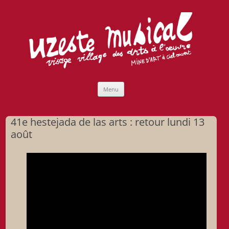
Uzeste musical
Compagnie Lubat de Jazzcogne
Aller
Menu
au
contenu
41e hestejada de las arts : retour lundi 13
août