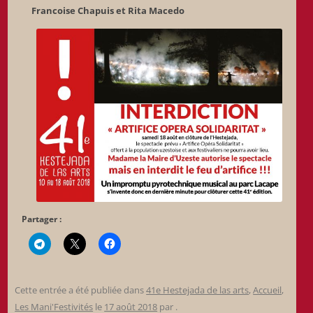
Francoise Chapuis et Rita Macedo
Partager :
Cette entrée a été publiée dans
41e Hestejada de las arts
,
Accueil
,
Les Mani'Festivités
le
17 août 2018
par
.