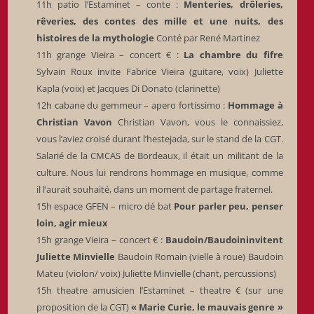
11h patio l’Estaminet – conte :
Menteries, drôleries,
rêveries, des contes des mille et une nuits, des
histoires de la mythologie
Conté par René Martinez
11h grange Vieira – concert € :
La chambre du fifre
Sylvain Roux invite Fabrice Vieira (guitare, voix) Juliette
Kapla (voix) et Jacques Di Donato (clarinette)
12h cabane du gemmeur – apero fortissimo :
Hommage à
Christian Vavon
Christian Vavon, vous le connaissiez,
vous l’aviez croisé durant l’hestejada, sur le stand de la CGT.
Salarié de la CMCAS de Bordeaux, il était un militant de la
culture. Nous lui rendrons hommage en musique, comme
il l’aurait souhaité, dans un moment de partage fraternel.
15h espace GFEN – micro dé bat
Pour parler peu, penser
loin, agir mieux
15h grange Vieira – concert € :
Baudoin/Baudoininvitent
Juliette Minvielle
Baudoin Romain (vielle à roue) Baudoin
Mateu (violon/ voix) Juliette Minvielle (chant, percussions)
15h theatre amusicien l’Estaminet – theatre € (sur une
proposition de la CGT)
« Marie Curie, le mauvais genre »