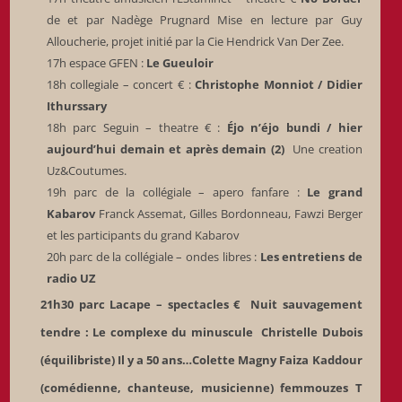
de et par Nadège Prugnard Mise en lecture par Guy
Alloucherie, projet initié par la Cie Hendrick Van Der Zee.
17h espace GFEN :
Le Gueuloir
18h collegiale – concert € :
Christophe Monniot / Didier
Ithurssary
18h parc Seguin – theatre € :
Éjo n’éjo bundi / hier
aujourd’hui demain et après demain (2)
Une creation
Uz&Coutumes.
19h parc de la collégiale – apero fanfare :
Le grand
Kabarov
Franck Assemat, Gilles Bordonneau, Fawzi Berger
et les participants du grand Kabarov
20h parc de la collégiale – ondes libres :
Les entretiens de
radio UZ
21h30 parc Lacape – spectacles €
Nuit sauvagement
tendre :
Le complexe du minuscule
Christelle Dubois
(équilibriste)
Il y a 50 ans…Colette Magny
Faiza Kaddour
(comédienne, chanteuse, musicienne)
femmouzes T