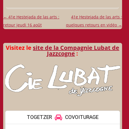
Navigation
←
41e Hestejada de las arts :
41e Hestejada de las arts :
des
retour jeudi 16 août
quelques retours en vidéo
→
articles
Visitez le
site de la Compagnie Lubat de
Jazzcogne
: