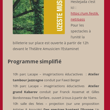
Hestejada c’est
ici :
https://um.festik.
net/pass
Pour les
spectacles à
l’unité la
billeterie sur place est ouverte à partir de 12h
devant le Théâtre Amusicien l’Estaminet
Programme simplifié
10h parc Lacape – imagin’actions éduc’actives :
Atelier
tambour jazzcogne
conduit par Fawzi Berger
10h parc Lacape – imagin’actions éduc’actives
Atelier
grand Kabarov
conduit par Franck Assemat et Gilles
Bordonneau Free fanfare.. ouvert à tous à partir de 10ans.
10h salle des fetes – projection (sur une proposition
Artistes & Associés)
Des spectres hantent l’Europe
Un