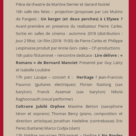
Pièce de theatre de Martine Derrier et Gerard Noiriel
16h salle des fetes – projection (proposee par Les Mutins
de Pangee) :
Un berger (et deux perches) à L’Elysee ?
Avant-première en presence du realisateur Pierre Carles.
Sortie en salles de cinema : automne 2018 (distribution :
Jour 2 fête). Un film (2018- 1h30) de Pierre Carles et Philippe
Lespinasse produit par Annie Gon- zales – CP-productions
16h patio l’Estaminet – rencontre dedicace :
Lire délivre : «
Romans » de Bernard Manciet
Presenté par Guy Latry
et Isabelle Loubère
17h parc Lacape – concert € :
Heritage !
Jean-Francois
Pauvros (guitares electriques) Florian Nastorg (sax
baryton) Franck Assemat (sax baryton) Nikola
Raghoonauth (vocal performer)
Coltrane Jubilé Orphee
Maxime Berton (saxophone
ténor et soprano) Thomas Bercy (piano, composition et
direction artistique) Jonathan Hedeline (contrebasse) Eric
Perez (batterie) Marco Codjia (slam)
17h théâtre amusicien l’EStaminet – theâtre €
No Border