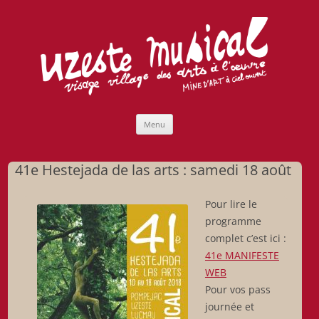
Uzeste musical
Compagnie Lubat de Jazzcogne
Aller
Menu
au
contenu
41e Hestejada de las arts : samedi 18 août
Pour lire le
programme
complet c’est ici :
41e MANIFESTE
WEB
Pour vos pass
journée et