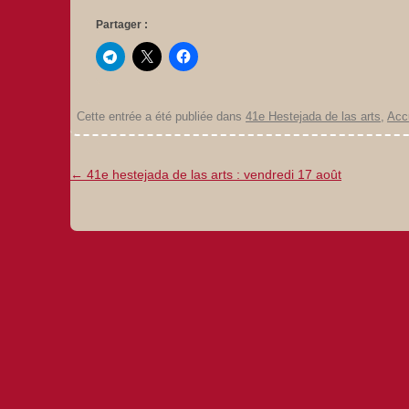
Partager :
Cette entrée a été publiée dans
41e Hestejada de las arts
,
Acc
Navigation
←
41e hestejada de las arts : vendredi 17 août
des
articles