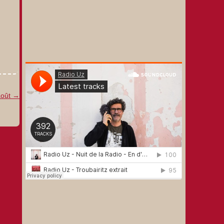
août
→