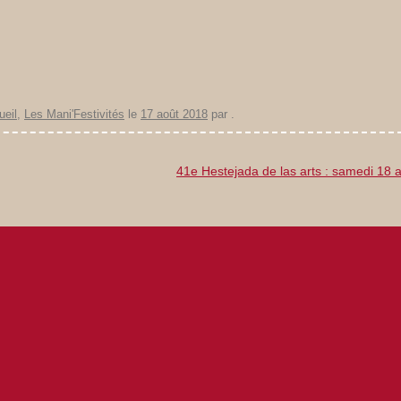
ueil
,
Les Mani'Festivités
le
17 août 2018
par
.
41e Hestejada de las arts : samedi 18 