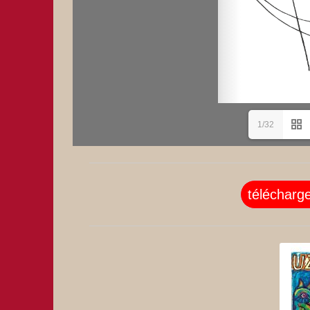
1/32
télécharg