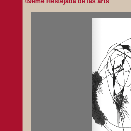
49ème Hestejada de las arts