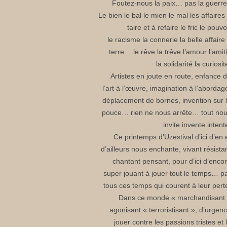
Foutez-nous la paix… pas la guerre
Le bien le bal le mien le mal les affaires
taire et à refaire le fric le pouvo
le racisme la connerie la belle affaire
terre… le rêve la trêve l’amour l’amit
la solidarité la curiosit
Artistes en joute en route, enfance 
l’art à l’œuvre, imagination à l’abordag
déplacement de bornes, invention sur 
pouce… rien ne nous arrête… tout no
invite invente intent
Ce printemps d’Uzestival d’ici d’en 
d’ailleurs nous enchante, vivant résista
chantant pensant, pour d’ici d’enco
super jouant à jouer tout le temps… p
tous ces temps qui courent à leur pert
Dans ce monde « marchandisant
agonisant « terroristisant », d’urgen
jouer contre les passions tristes et 