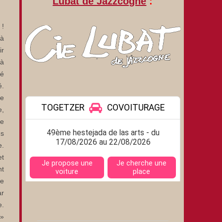
Lubat de Jazzcogne
:
 !
 à
ir
 à
ié
é.
de
e,
le
us
e.
et
nt
re
ar
e.
 »