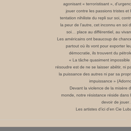
agonisant « terroristisant », d’urgen
jouer contre les passions tristes et 
tentation nihiliste du repli sur soi, cont
la peur de l’autre, cet inconnu en soi 
soi… place au différentiel, au vivan
Les américains ont beaucoup de chanc
partout où ils vont pour exporter le
démocratie, ils trouvent du pétrol
« La tâche quasiment impossible
résoudre est de ne se laisser abêtir, ni p
la puissance des autres ni par sa prop
impuissance » (Adorn
Devant la violence de la misère 
monde, notre résistance réside dans 
devoir de joue
Les artistes d’ici d’en Cie Lub