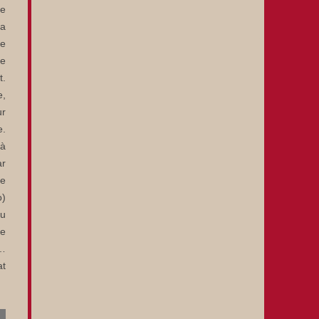
ce
la
re
de
t.
e,
ur
e.
 à
ar
re
o)
du
le
r…
at