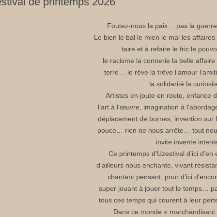
stival de printemps 2026
Foutez-nous la paix… pas la guerre
Le bien le bal le mien le mal les affaires
taire et à refaire le fric le pouvo
le racisme la connerie la belle affaire
terre… le rêve la trêve l’amour l’amit
la solidarité la curiosit
Artistes en joute en route, enfance 
l’art à l’œuvre, imagination à l’abordag
déplacement de bornes, invention sur 
pouce… rien ne nous arrête… tout no
invite invente intent
Ce printemps d’Uzestival d’ici d’en 
d’ailleurs nous enchante, vivant résista
chantant pensant, pour d’ici d’enco
super jouant à jouer tout le temps… p
tous ces temps qui courent à leur pert
Dans ce monde « marchandisant