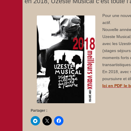
en 2018, Uzeste Musical c’est toute l
Pour une nouvel
actif.
Nouvelle année,
Uzeste Musical,
avec les Uzesti
(stages séjours
moments forts d
transartistiques
En 2018, avec v
poursuivre et él
Ici en PDF le 
Partager :