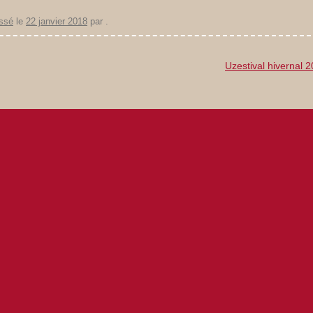
ssé
le
22 janvier 2018
par
.
Uzestival hivernal 