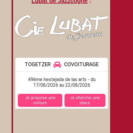
Lubat de Jazzcogne
:
à