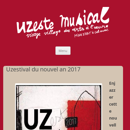
Uzeste musical
Compagnie Lubat de Jazzcogne
Aller
Menu
au
contenu
Uzestival du nouvel an 2017
Enj
azz
er
cett
e
nou
vell