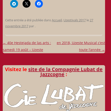
Cette entrée a été publiée dans
Accueil
,
Uzestivals 2017
le
27
novembre 2017
par
.
Navigation
←
40e Hestejada de las arts :
en 2018, Uzeste Musical c’est
des
samedi 19 août – Uzeste
toute l’année
→
articles
Visitez le
site de la Compagnie Lubat de
Jazzcogne
: