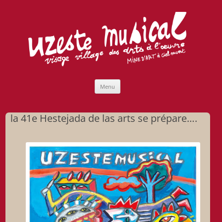
Uzeste musical
Compagnie Lubat de Jazzcogne
Aller
Menu
au
contenu
la 41e Hestejada de las arts se prépare….