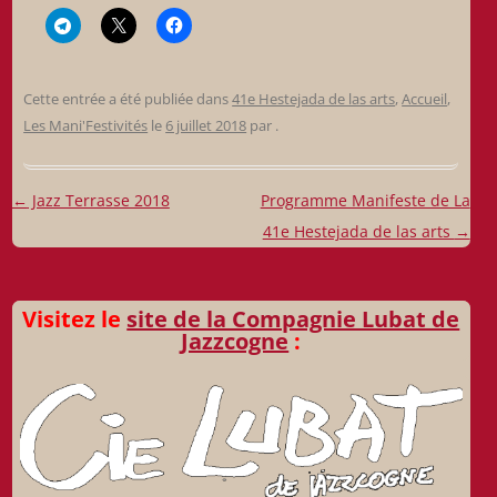
Cette entrée a été publiée dans
41e Hestejada de las arts
,
Accueil
,
Les Mani'Festivités
le
6 juillet 2018
par
.
Navigation
←
Jazz Terrasse 2018
Programme Manifeste de La
des
41e Hestejada de las arts
→
articles
Visitez le
site de la Compagnie Lubat de
Jazzcogne
: