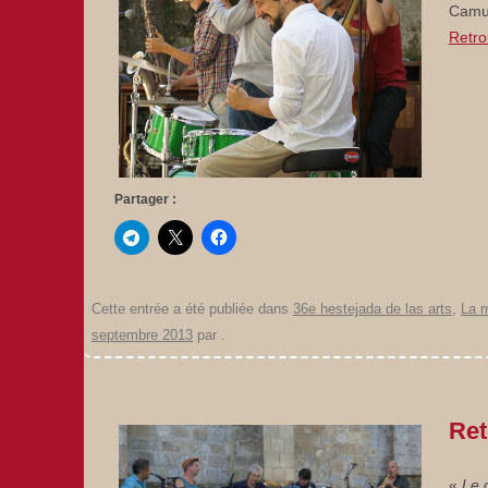
Camu
Retro
Partager :
Cette entrée a été publiée dans
36e hestejada de las arts
,
La 
septembre 2013
par
.
Ret
«
Le 