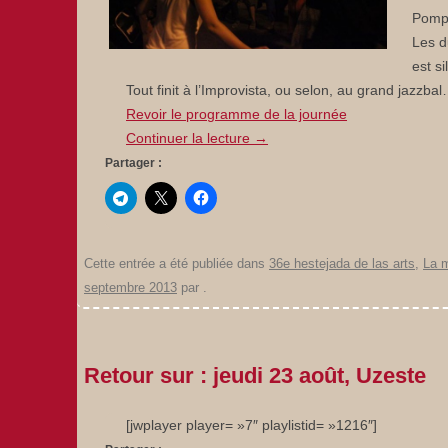
Pomp
Les d
est si
Tout finit à l’Improvista, ou selon, au grand jazzba
Revoir le programme de la journée
Continuer la lecture
→
Partager :
Cette entrée a été publiée dans
36e hestejada de las arts
,
La 
septembre 2013
par
.
Retour sur : jeudi 23 août, Uzeste
[jwplayer player= »7″ playlistid= »1216″]