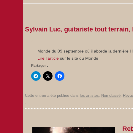
Sylvain Luc, guitariste tout terrai
Monde du 09 septembre où il aborde la dernière He
Lire l’article
sur le site du Monde
Partager :
Cette entrée a été publiée dans
les artistes
,
Non classé
,
Revue
.
Ret