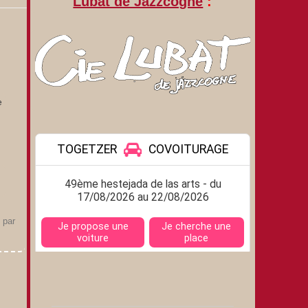
Lubat de Jazzcogne
:
e
par