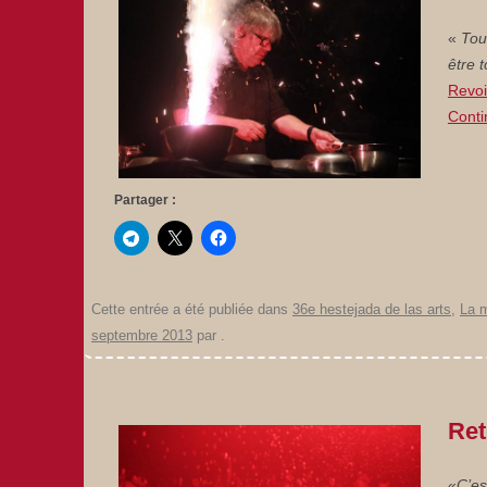
«
Tou
être 
Revoi
Conti
Partager :
Cette entrée a été publiée dans
36e hestejada de las arts
,
La 
septembre 2013
par
.
Ret
«
C’es