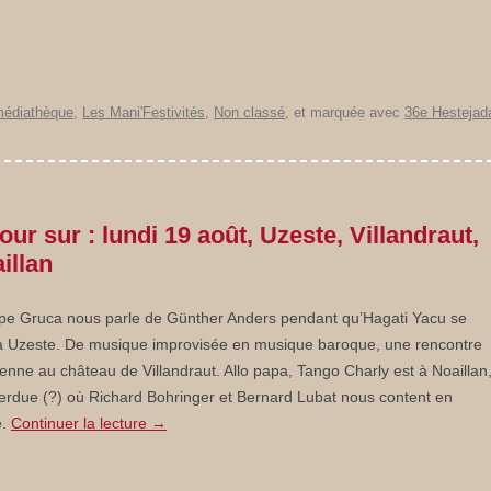
médiathèque
,
Les Mani'Festivités
,
Non classé
, et marquée avec
36e Hestejad
our sur : lundi 19 août, Uzeste, Villandraut,
illan
ppe Gruca nous parle de Günther Anders pendant qu’Hagati Yacu se
à Uzeste. De musique improvisée en musique baroque, une rencontre
enne au château de Villandraut. Allo papa, Tango Charly est à Noaillan
perdue (?) où Richard Bohringer et Bernard Lubat nous content en
e.
Continuer la lecture
→