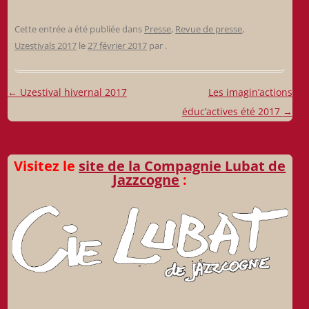
Cette entrée a été publiée dans
Presse
,
Revue de presse
,
Uzestivals 2017
le
27 février 2017
par
.
Navigation
←
Uzestival hivernal 2017
Les imagin’actions
des
éduc’actives été 2017
→
articles
Visitez le
site de la Compagnie Lubat de
Jazzcogne
: