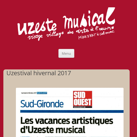
Uzeste musical
Compagnie Lubat de Jazzcogne
Aller
Menu
au
contenu
Uzestival hivernal 2017