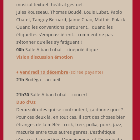
musical textuel théâtral gestuel.
Jules Rousseau, Thomas Boudé, Louis Lubat, Paolo
Chatet, Tanguy Bernard, Jaime Chao, Matthis Polack
Quand les conventions perdurent… quand les
étiquettes s’empoussièrent… comment ne pas
s’étonner qu’elles s’y fatiguent !
00h
Salle Alban Lubat – cinépoïélitique
Vision discussion émotion
♦
Vendredi 19 décembre
(soirée payante)
21h
Bodéga – accueil
21h30
Salle Alban Lubat – concert
Duo d’Uz
Deux solitudes qui se confrontent, ça donne quoi ?
Pour ces deux là, en tout cas, il sort des choses bien
étranges de la mêlée : rock, free, polka, punk, jazz,
mazurka entre tous autres genres. L’esthétique
n’est pas la question. L’engagement et l’énergie du