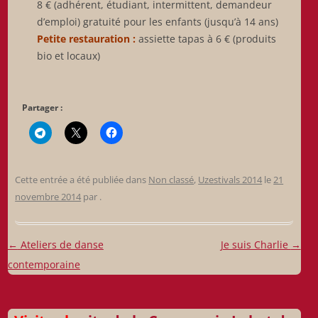
8 € (adhérent, étudiant, intermittent, demandeur
d’emploi) gratuité pour les enfants (jusqu’à 14 ans)
Petite restauration :
assiette tapas à 6 € (produits
bio et locaux)
Partager :
Cette entrée a été publiée dans
Non classé
,
Uzestivals 2014
le
21
novembre 2014
par
.
Navigation
←
Ateliers de danse
Je suis Charlie
→
des
contemporaine
articles