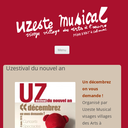
Uzeste musical
Compagnie Lubat de Jazzcogne
Aller
Menu
au
contenu
Uzestival du nouvel an
Un décembrez
on vous
demande !
Organisé par
Uzeste Musical
visages villages
des Arts à