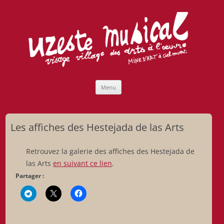
Uzeste musical
Compagnie Lubat de Jazzcogne
Aller
Menu
au
contenu
Les affiches des Hestejada de las Arts
Retrouvez la galerie des affiches des Hestejada de
las Arts
en suivant ce lien
.
Partager :