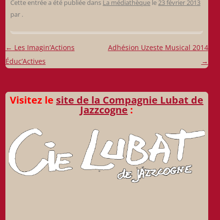
Cette entrée a été publiée dans
La médiathèque
le
23 février 2013
par
.
Navigation
←
Les Imagin’Actions
Adhésion Uzeste Musical 2014
des
Éduc’Actives
→
articles
Visitez le
site de la Compagnie Lubat de
Jazzcogne
: