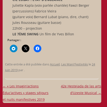
Juliette Kapla (voix parlée chantée) Fawzi Berger
(percussions) Fabrice Vieira
(guitare voix) Bernard Lubat (piano, dire, chant)
Jules Rousseau (guitare basse)
22h00 – projection
LE 7ÈME SWING
Un film de Yves Billon
Partager :
Cette entrée a été publiée dans
Accueil
,
Les Mani'Festivités
le
24
juin 2019
par
.
Navigation
←
« Les Imagin’actions
42e Hestejada de las arts
des
Éduc’actives » stages séjours
d’Uzeste Musical
→
articles
et nuits manifestives 2019