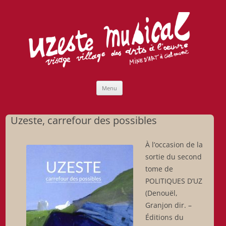
Uzeste musical
Compagnie Lubat de Jazzcogne
Aller
Menu
au
contenu
Uzeste, carrefour des possibles
À l’occasion de la
sortie du second
tome de
POLITIQUES D’UZ
(Denouël,
Granjon dir. –
Éditions du