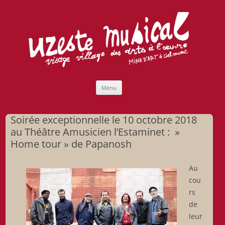
Uzeste musical
Compagnie Lubat de Jazzcogne
Aller
Menu
au
contenu
Soirée exceptionnelle le 10 octobre 2018
au Théâtre Amusicien l’Estaminet : »
Home tour » de Papanosh
Au
cou
rs
de
leur