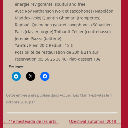
énergie revigorante, soulful and free.
Avec Roy Nathanson (voix et saxophones) Napoléon
Maddox (voix) Quentin Ghomari (trompettes)
Raphaël Quenehen (voix et saxophones) Sébastien
Palis (clavier, orgue) Thibault Cellier (contrebasse)
Jérémie Piazza (batterie)
Tarifs :
Plein 20 € Réduit : 15 €
Possibilité de restauration de 20h à 21h sur
réservation (05 56 25 38 46) Plat+dessert 10€
Partager :
Cette entrée a été publiée dans
Accueil
,
Les Mani'Festivités
le
4
octobre 2018
par
.
Navigation
←
41e hestejada de las arts :
Uzestival automnal 2018
→