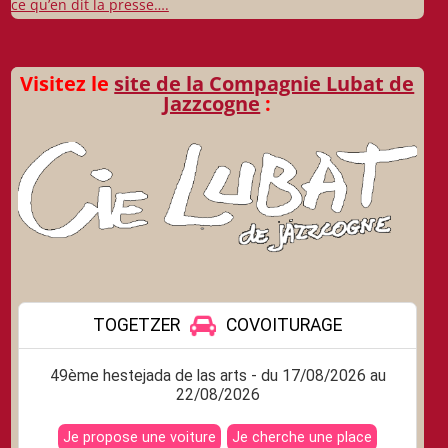
des
ce qu’en dit la presse….
articles
Visitez le
site de la Compagnie Lubat de
Jazzcogne
: