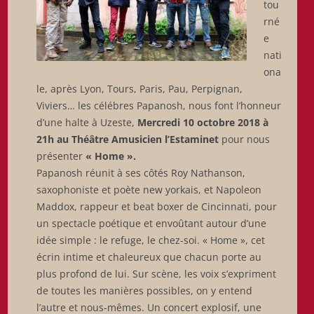
tou
rné
e
nati
ona
le, après Lyon, Tours, Paris, Pau, Perpignan,
Viviers… les célébres Papanosh, nous font l’honneur
d’une halte à Uzeste,
Mercredi 10 octobre 2018 à
21h au Théâtre Amusicien l’Estaminet
pour nous
présenter
« Home ».
Papanosh réunit à ses côtés Roy Nathanson,
saxophoniste et poète new yorkais, et Napoleon
Maddox, rappeur et beat boxer de Cincinnati, pour
un spectacle poétique et envoûtant autour d’une
idée simple : le refuge, le chez-soi. « Home », cet
écrin intime et chaleureux que chacun porte au
plus profond de lui. Sur scène, les voix s’expriment
de toutes les manières possibles, on y entend
l’autre et nous-mêmes. Un concert explosif, une