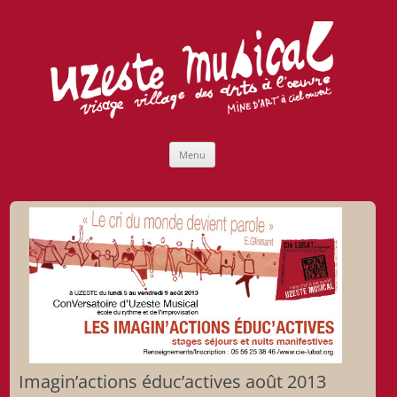
Uzeste musical
Compagnie Lubat de Jazzcogne
Aller
Menu
au
contenu
Imagin’actions éduc’actives août 2013