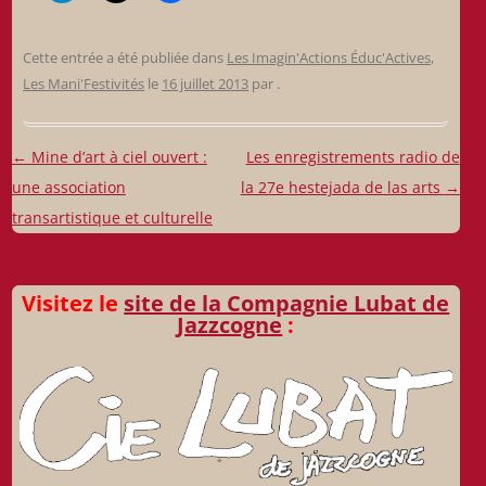
Cette entrée a été publiée dans
Les Imagin'Actions Éduc'Actives
,
Les Mani'Festivités
le
16 juillet 2013
par
.
Navigation
←
Mine d’art à ciel ouvert :
Les enregistrements radio de
des
une association
la 27e hestejada de las arts
→
articles
transartistique et culturelle
Visitez le
site de la Compagnie Lubat de
Jazzcogne
: