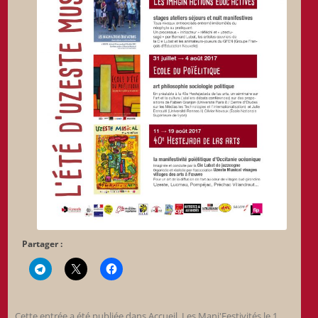
Partager :
Cette entrée a été publiée dans
Accueil
,
Les Mani'Festivités
le
1