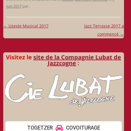
juin 2017
par
.
Navigation
←
Uzeste Musical 2017
Jazz Terrasse 2017 a
des
commencé
→
articles
Visitez le
site de la Compagnie Lubat de
Jazzcogne
: