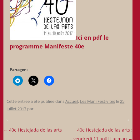
Ici en pdf le
programme Manifeste 40e
Partager :
Cette entrée a été publiée dans
Accueil
,
Les Mani'Festivités
le
25
juillet 2017
par
.
Navigation
←
40e Hestejada de las arts
40e Hestejada de las arts :
des
vendredi 11 août Lucmau
→