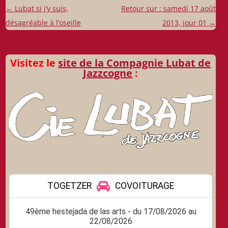
Navigation
←
Lubat si j’y suis,
Retour sur : samedi 17 août
des
désagréable à l’oseille
2013, jour 01
→
articles
Visitez le
site de la Compagnie Lubat de
Jazzcogne
: