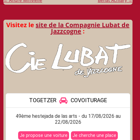
Navigation
←
André Minvielle
Beñat Achiary
→
des
articles
Visitez le
site de la Compagnie Lubat de
Jazzcogne
: