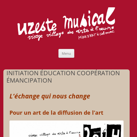
Uzeste musical
Compagnie Lubat de Jazzcogne
Aller
Menu
au
contenu
INITIATION ÉDUCATION COOPÉRATION
ÉMANCIPATION
L’échange qui nous change
Pour un art de la diffusion de l’art