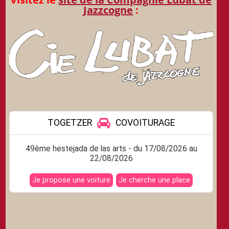
Jazzcogne
: