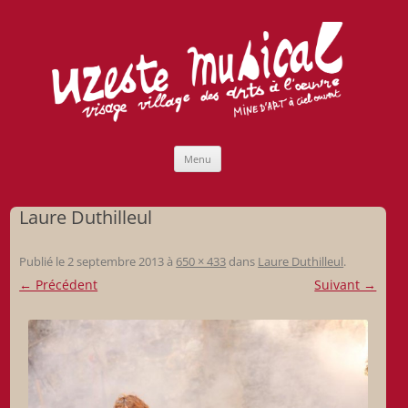
Uzeste musical
Compagnie Lubat de Jazzcogne
Aller
Menu
au
contenu
Laure Duthilleul
Publié le
2 septembre 2013
à
650 × 433
dans
Laure Duthilleul
.
← Précédent
Suivant →