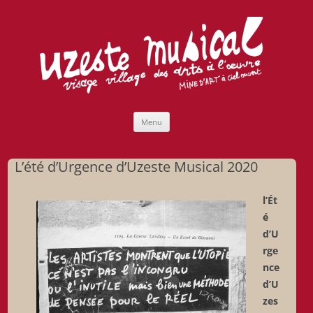
Uzeste musical
Compagnie Lubat de Jazzcogne
Aller
Menu
au
contenu
L’été d’Urgence d’Uzeste Musical 2020
l’Ét
é
d’U
rge
nce
d’U
zes