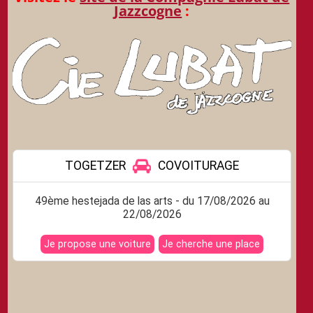
Jazzcogne
: