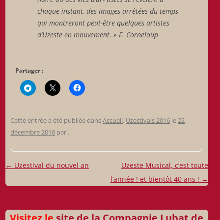
chaque instant, des images arrêtées du temps
qui montreront peut-être quelques artistes
d’Uzeste en mouvement.
» F. Corneloup
Partager :
Cette entrée a été publiée dans
Accueil
,
Uzestivals 2016
le
22
décembre 2016
par
.
Navigation
←
Uzestival du nouvel an
Uzeste Musical, c’est toute
des
l’année ! et bientôt 40 ans !
→
articles
Visitez le
site de la Compagnie Lubat de