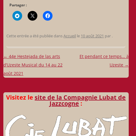
Partager :
Cette entrée a été publiée dans
Accueil
le
10 août 2021
par
.
Navigation
←
44e Hestejada de las arts
Et pendant ce temps… à
des
d’Uzeste Musical du 14 au 22
Uzeste
→
articles
août 2021
Visitez le
site de la Compagnie Lubat de
Jazzcogne
: