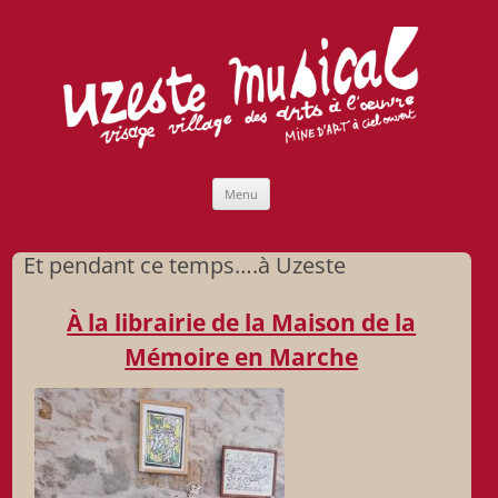
Uzeste musical
Compagnie Lubat de Jazzcogne
Aller
Menu
au
contenu
Et pendant ce temps….à Uzeste
À la librairie de la Maison de la
Mémoire en Marche