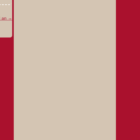
l an
→