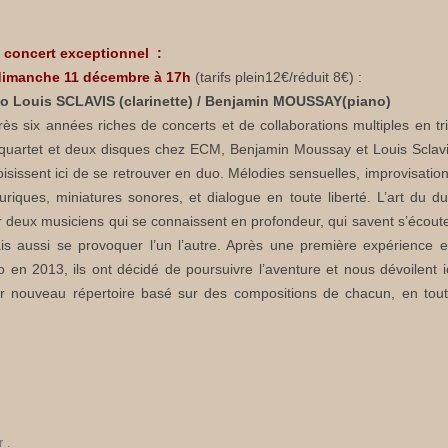
 concert exceptionnel :
dimanche 11 décembre à 17h
(tarifs plein12€/réduit 8€) :
o Louis SCLAVIS (clarinette) / Benjamin MOUSSAY(piano)
rès six années riches de concerts et de collaborations multiples en tr
 quartet et deux disques chez ECM, Benjamin Moussay et Louis Sclav
oisissent ici de se retrouver en duo. Mélodies sensuelles, improvisatio
lluriques, miniatures sonores, et dialogue en toute liberté. L’art du d
r deux musiciens qui se connaissent en profondeur, qui savent s’écout
is aussi se provoquer l’un l’autre. Après une première expérience 
o en 2013, ils ont décidé de poursuivre l’aventure et nous dévoilent i
ur nouveau répertoire basé sur des compositions de chacun, en tou
r
.