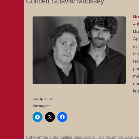
Concert Sclavis/ Moussey
Un
–
Du
Ap
et
ch
te
pa
ma
du
le
complicité.
Partager :
Cette entrée a été publiée dans
Accueil
le
5 décembre 2016
pa