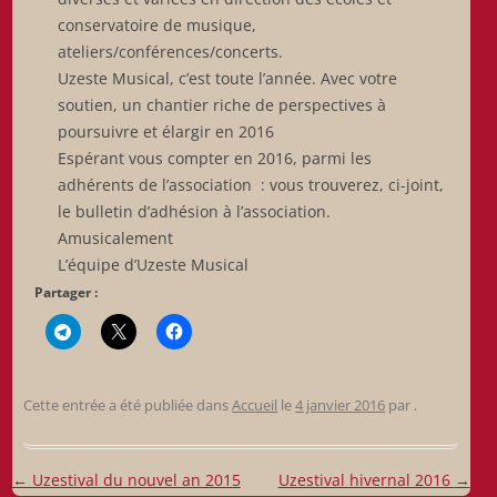
conservatoire de musique,
ateliers/conférences/concerts.
Uzeste Musical, c’est toute l’année. Avec votre
soutien, un chantier riche de perspectives à
poursuivre et élargir en 2016
Espérant vous compter en 2016, parmi les
adhérents de l’association : vous trouverez, ci-joint,
le bulletin d’adhésion à l’association.
Amusicalement
L’équipe d’Uzeste Musical
Partager :
Cette entrée a été publiée dans
Accueil
le
4 janvier 2016
par
.
Navigation
←
Uzestival du nouvel an 2015
Uzestival hivernal 2016
→