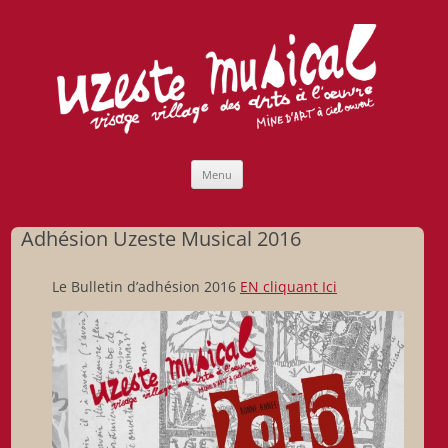
Uzeste musical
Compagnie Lubat de Jazzcogne
Aller
Menu
au
contenu
Adhésion Uzeste Musical 2016
Le Bulletin d’adhésion 2016
EN cliquant Ici