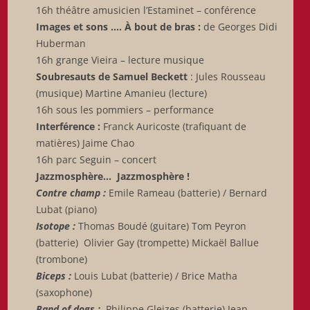
16h théâtre amusicien l’Estaminet – conférence
Images et sons …. À bout de bras :
de Georges Didi
Huberman
16h grange Vieira – lecture musique
Soubresauts de Samuel Beckett
: Jules Rousseau
(musique) Martine Amanieu (lecture)
16h sous les pommiers – performance
Interférence :
Franck Auricoste (trafiquant de
matières) Jaime Chao
16h parc Seguin – concert
Jazzmosphère… Jazzmosphère !
Contre champ :
Emile Rameau (batterie) / Bernard
Lubat (piano)
Isotope :
Thomas Boudé (guitare) Tom Peyron
(batterie) Olivier Gay (trompette) Mickaël Ballue
(trombone)
Biceps :
Louis Lubat (batterie) / Brice Matha
(saxophone)
Band of dogs :
Philippe Gleizes (batterie) Jean