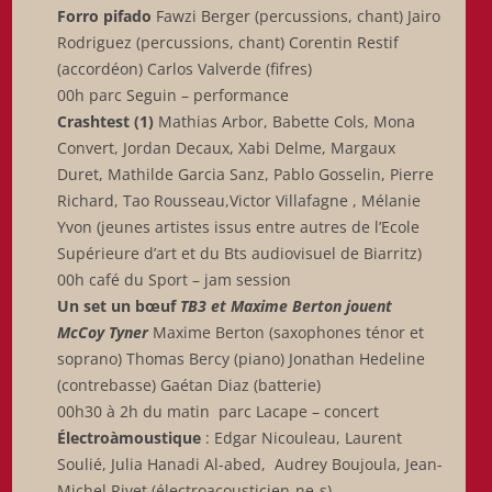
Forro pifado
Fawzi Berger (percussions, chant) Jairo
Rodriguez (percussions, chant) Corentin Restif
(accordéon) Carlos Valverde (fifres)
00h parc Seguin – performance
Crashtest (1)
Mathias Arbor, Babette Cols, Mona
Convert, Jordan Decaux, Xabi Delme, Margaux
Duret, Mathilde Garcia Sanz, Pablo Gosselin, Pierre
Richard, Tao Rousseau,Victor Villafagne , Mélanie
Yvon (jeunes artistes issus entre autres de l’Ecole
Supérieure d’art et du Bts audiovisuel de Biarritz)
00h café du Sport – jam session
Un set un bœuf
TB3 et Maxime Berton jouent
McCoy Tyner
Maxime Berton (saxophones ténor et
soprano) Thomas Bercy (piano) Jonathan Hedeline
(contrebasse) Gaétan Diaz (batterie)
00h30 à 2h du matin parc Lacape – concert
Électroàmoustique
: Edgar Nicouleau, Laurent
Soulié, Julia Hanadi Al-abed, Audrey Boujoula, Jean-
Michel Rivet (électroacousticien-ne-s)