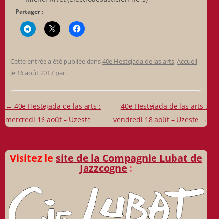
Partager :
Cette entrée a été publiée dans
40e Hestejada de las arts
,
Accueil
le
16 août 2017
par
.
Navigation
←
40e Hestejada de las arts :
40e Hestejada de las arts :
des
mercredi 16 août – Uzeste
vendredi 18 août – Uzeste
→
articles
Visitez le
site de la Compagnie Lubat de
Jazzcogne
: