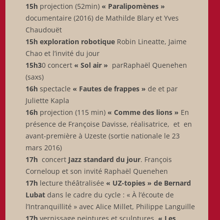
15h
projection (52min)
« Paralipomènes »
documentaire (2016) de Mathilde Blary et Yves
Chaudouët
15h
exploration robotique
Robin Lineatte, Jaime
Chao et l’invité du jour
15h3
0 concert
« Sol air »
parRaphaël Quenehen
(saxs)
16h
spectacle
« Fautes de frappes »
de et par
Juliette Kapla
16h
projection (115 min)
« Comme des lions »
En
présence de Françoise Davisse, réalisatrice, et en
avant-première à Uzeste (sortie nationale le 23
mars 2016)
17h
concert
Jazz standard du jour
. François
Corneloup et son invité Raphaël Quenehen
17h
lecture théâtralisée
« UZ-topies » de Bernard
Lubat
dans le cadre du cycle : « À l’écoute de
l’Intranquillité » avec Alice Millet, Philippe Languille
17h
vernissage peintures et sculptures
« Les