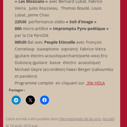
« Les Mosicans »
avec Bernard Lubat, Fabrice
Vieira, Jules Rousseau, Thomas Boudé, Louis
Lubat, Jaime Chao
22h30
performance vidéo
« Soli d’image »
00h
micro-artifice
« Impromptu Pyro-poétique »
par la Cie Pyro’Zié
00h30
Bal avec
Peuple Etincelle
avec François
Corneloup (saxophone soprano) Fabrice Vieira
(guitare électro acoustique/chant/porte-voix) Éric
Duboscq (guitare basse électro acoustique)
Michael Geyre (accordéon) Fawzi Berger (zaboumba
et pandero)
Programme complet en cliquant sur
39e HDLA
Partager :
Cette entrée a été publiée dans
39e Hestejada de las arts
,
Accueil
le
18 août 2016
par
.