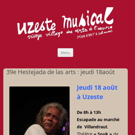
Uzeste musical
Compagnie Lubat de Jazzcogne
Aller
Menu
au
contenu
39e Hestejada de las arts : jeudi 18août
Jeudi 18 août
à Uzeste
De 8h à 13h
Escapade au marché
de Villandraut
.
Théâtre
« Souk »
de