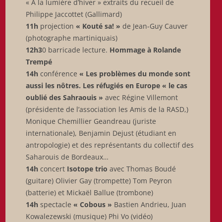
« A la lumière d’hiver » extraits du recueil de
Philippe Jaccottet (Gallimard)
11h
projection
« Kouté sa! »
de Jean-Guy Cauver
(photographe martiniquais)
12h3
0 barricade lecture.
Hommage à Rolande
Trempé
14h
conférence
« Les problèmes du monde sont
aussi les nôtres. Les réfugiés en Europe «
le cas
oublié des Sahraouis »
avec Régine Villemont
(présidente de l’association les Amis de la RASD,)
Monique Chemillier Geandreau (juriste
internationale), Benjamin Dejust (étudiant en
antropologie) et des représentants du collectif des
Saharouis de Bordeaux…
14h
concert
Isotope trio
avec Thomas Boudé
(guitare) Olivier Gay (trompette) Tom Peyron
(batterie) et Mickaël Ballue (trombone)
14h
spectacle
« Cobous »
Bastien Andrieu, Juan
Kowalezewski (musique) Phi Vo (vidéo)