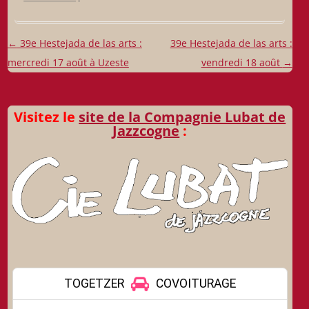
Navigation
←
39e Hestejada de las arts :
39e Hestejada de las arts :
des
mercredi 17 août à Uzeste
vendredi 18 août
→
articles
Visitez le
site de la Compagnie Lubat de
Jazzcogne
: