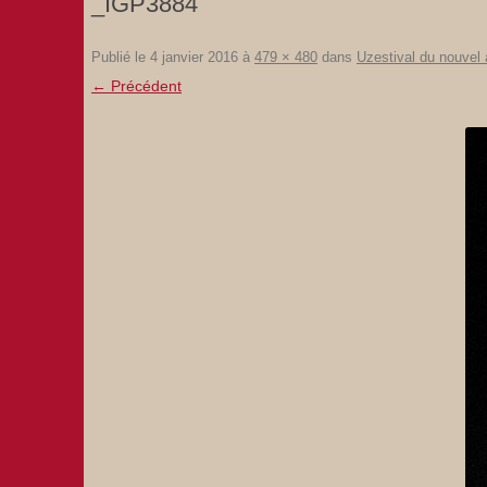
_IGP3884
Publié le
4 janvier 2016
à
479 × 480
dans
Uzestival du nouvel
← Précédent