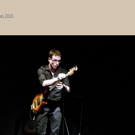
 an 2015
.