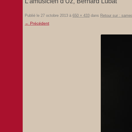
L’amusicien d’Uz, Bernard Lubat
Publié le
27 octobre 2013
à
650 × 433
dans
Retour sur : same
← Précédent