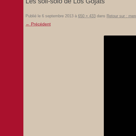
Les soli-solo de Los Gojats
Publié le
6 septembre 2013
à
650 × 433
dans
Retour sur : mer
← Précédent