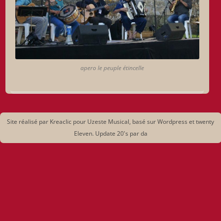
apero le peuple étincelle
Site réalisé par Kreaclic pour Uzeste Musical, basé sur Wordpress et twenty
Eleven. Update 20's par da