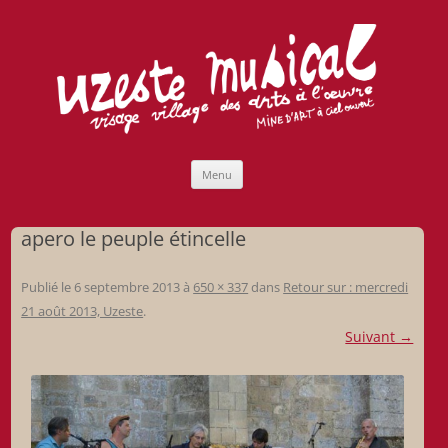
Uzeste musical
Compagnie Lubat de Jazzcogne
Aller
Menu
au
contenu
apero le peuple étincelle
Publié le
6 septembre 2013
à
650 × 337
dans
Retour sur : mercredi
21 août 2013, Uzeste
.
Suivant →